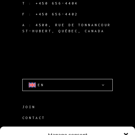
T :
+450 656-4404
F :
+450 656-4402
A :
4500, RUE DE TONNANCOUR
ST-HUBERT, QUÉBEC, CANADA
EN
JOIN
CONTACT
TERMS OF USE
Manage consent